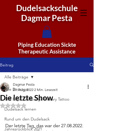
Dudelsackschule
Dagmar Pesta
Piping Education Sickte
Therapeutic Assistance
Beitrag
Alle Beiträge
Dagmar Pesta
Alle Beiträge
27. Aug. 2022
2 Min. Lesezeit
Die letzte Show
The Royal Edinburgh Military Tattoo
Mit NaN von 5 Sternen bewertet.
Dudelsack lernen
Rund um den Dudelsack
Der letzte Tag, das war der 27.08.2022. 
Jahresrückblick 2021