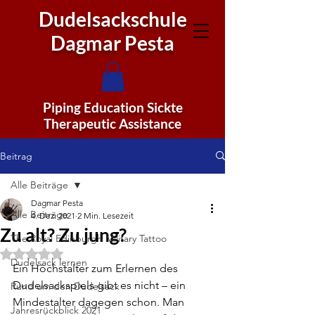
Dudelsackschule
Dagmar Pesta
Piping Education Sickte
Therapeutic Assistance
Beitrag
Alle Beiträge
Dagmar Pesta
Alle Beiträge
4. Dez. 2021
2 Min. Lesezeit
Zu alt? Zu jung?
The Royal Edinburgh Military Tattoo
Mit NaN von 5 Sternen bewertet.
Dudelsack lernen
Ein Höchstalter zum Erlernen des 
Dudelsackspiels gibt es nicht – ein 
Rund um den Dudelsack
Mindestalter dagegen schon. Man 
Jahresrückblick 2021