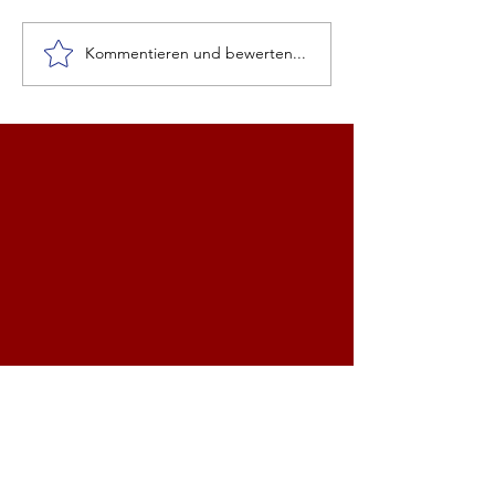
Jahresrückblick 2021
Kommentieren und bewerten...
Begrüßung des J
2021