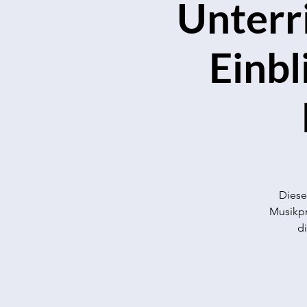
Unterr
Einbl
Diese
Musikpr
d