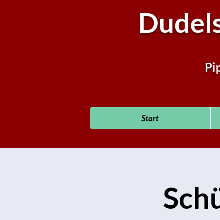
Dudel
Pi
Start
Schü