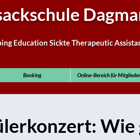
sackschule Dagmar
ping Education Sickte Therapeutic Assista
Booking
Online-Bereich für Mitgliede
lerkonzert: Wie