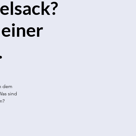
elsack?
 einer
.
en dem
Was sind
n?