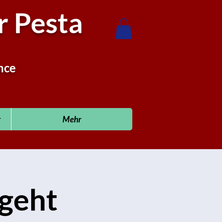
 Pesta
nce
r
Mehr
 geht