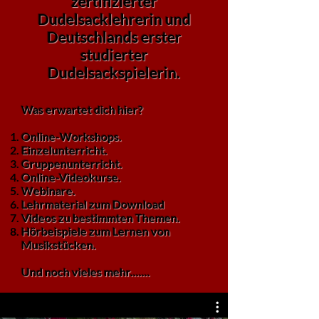
zertifizierter
Dudelsacklehrerin und
Deutschlands erster
studierter
Dudelsackspielerin.
Was erwartet dich hier?
Online-Workshops.
Einzelunterricht.
Gruppenunterricht.
Online-Videokurse.
Webinare.
Lehrmaterial zum Download
Videos zu bestimmten Themen.
Hörbeispiele zum Lernen von
Musikstücken.
Und noch vieles mehr.......