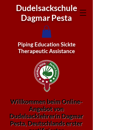
Dudelsackschule
Dagmar Pesta
Piping Education Sickte
Therapeutic Assistance
Willkommen beim Online-
Angebot von
Dudelsacklehrerin Dagmar
Pesta, Deutschlands erster