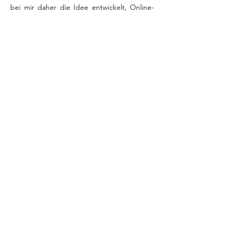
bei mir daher die Idee entwickelt, Online-
Workshop anzubieten. Diese Einrichtung
wird beibehalten werden, um damit auch
Piper zu erreichen, die nicht in der Nähe
wohnen.