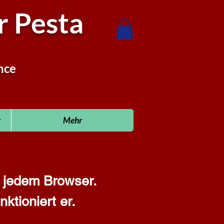
 Pesta
nce
r
Mehr
t jedem Browser.
ktioniert er.