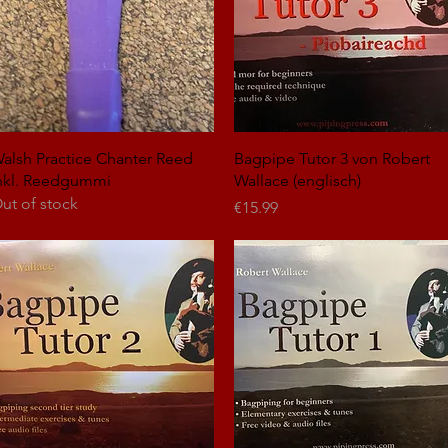
Quick View
Quick View
alsh Practice Chanter Reed
Bagpipe Tutor 3 von Robert
nkl. Reedgummi
Wallace (englisch)
ut of stock
Price
€15.99