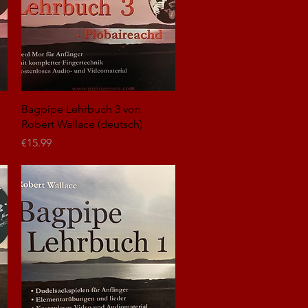
Quick View
Bagpipe Lehrbuch 3 von
Robert Wallace (deutsch)
Price
€15.99