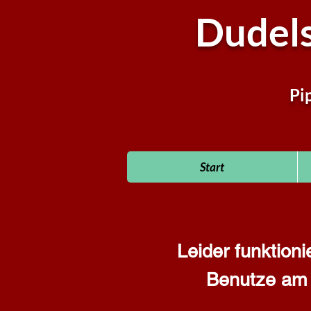
Dudel
Pi
Start
Leider
funktioni
Benutze am b