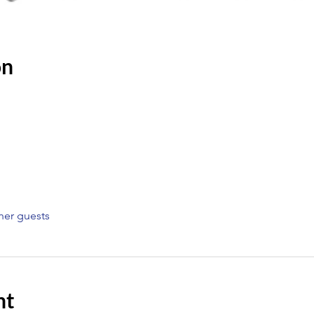
on
her guests
nt