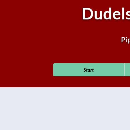
Dudel
Pi
Start