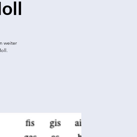
oll
n weiter
oll.