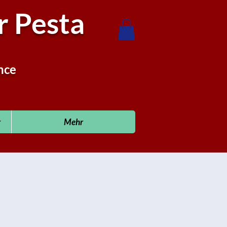
 Pesta
nce
r
Mehr