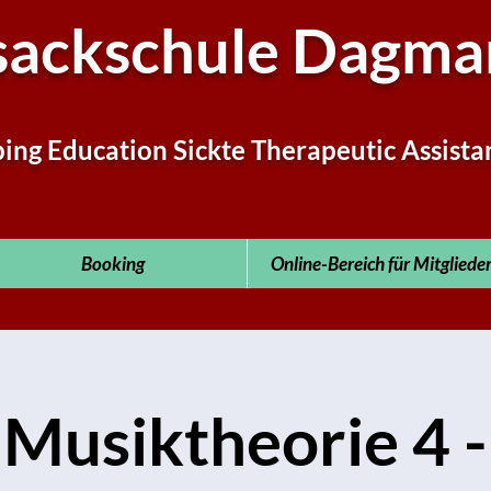
sackschule Dagmar
ping Education Sickte Therapeutic Assista
Booking
Online-Bereich für Mitgliede
Musiktheorie 4 -